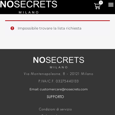
0
Impossibile trovare la lista richiesta
Via Montenapoleone, 8 – 20121 Milano
P.IVA/C.F. 03275440133
Email: customercare@nosecrets.com
SUPPORTO
Condizioni di servizio