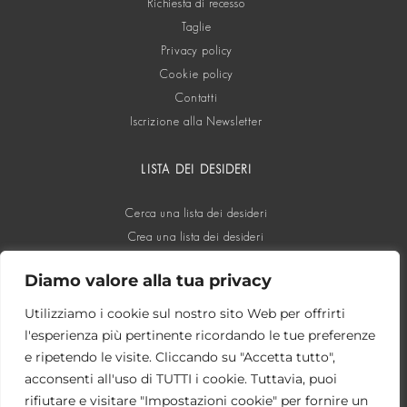
Richiesta di recesso
Taglie
Privacy policy
Cookie policy
Contatti
Iscrizione alla Newsletter
LISTA DEI DESIDERI
Cerca una lista dei desideri
Crea una lista dei desideri
Diamo valore alla tua privacy
SOCIAL
Utilizziamo i cookie sul nostro sito Web per offrirti
l'esperienza più pertinente ricordando le tue preferenze
e ripetendo le visite. Cliccando su "Accetta tutto",
acconsenti all'uso di TUTTI i cookie. Tuttavia, puoi
rifiutare e visitare "Impostazioni cookie" per fornire un