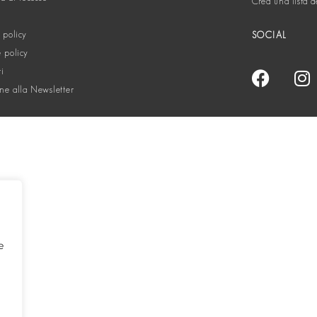
Crea una lista d
 policy
SOCIAL
 policy
ti
one alla Newsletter
e