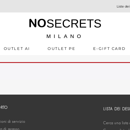
Liste dei
NO
SECRETS
MILANO
OUTLET AI
OUTLET PE
E-GIFT CARD
ORTO
LISTA DEI DES
oni di servizio
Cerca una lista 
ta di recesso