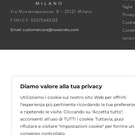
Taglie
Via Montenapoleone, 8 – 20121 Milano
Privacy
P.IVA/C.F. 03275440133
Cookie
Email: customercare@nosecrets.com
Contat
Iscrizi
Diamo valore alla tua privacy
Utilizziamo i cookie sul nostro sito Web per offrirti
l'esperienza più pertinente ricordando le tue preferenz
e ripetendo le visite. Cliccando su "Accetta tutto",
acconsenti all'uso di TUTTI i cookie. Tuttavia, puoi
rifiutare e visitare "Impostazioni cookie" per fornire un
consenso controllato