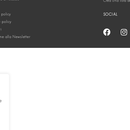
Crea una lista d
 policy
SOCIAL
 policy
ti
one alla Newsletter
e