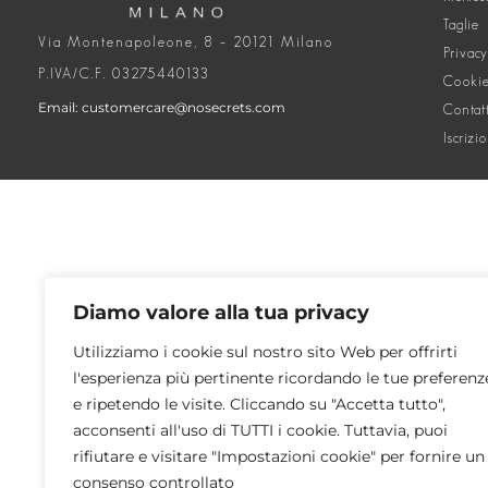
Taglie
Via Montenapoleone, 8 – 20121 Milano
Privacy
P.IVA/C.F. 03275440133
Cookie
Email: customercare@nosecrets.com
Contat
Iscrizi
Diamo valore alla tua privacy
Utilizziamo i cookie sul nostro sito Web per offrirti
l'esperienza più pertinente ricordando le tue preferenz
e ripetendo le visite. Cliccando su "Accetta tutto",
acconsenti all'uso di TUTTI i cookie. Tuttavia, puoi
rifiutare e visitare "Impostazioni cookie" per fornire un
consenso controllato