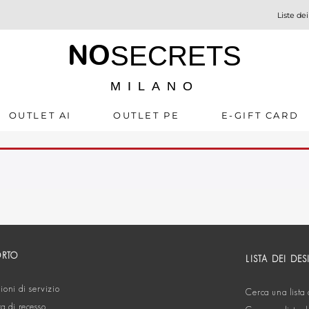
Liste dei
NO
SECRETS
MILANO
OUTLET AI
OUTLET PE
E-GIFT CARD
ORTO
LISTA DEI DES
oni di servizio
Cerca una lista 
ta di recesso