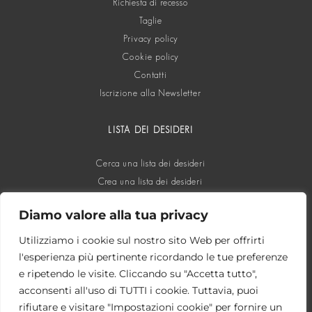
Richiesta di recesso
Taglie
Privacy policy
Cookie policy
Contatti
Iscrizione alla Newsletter
LISTA DEI DESIDERI
Cerca una lista dei desideri
Crea una lista dei desideri
Diamo valore alla tua privacy
SOCIAL
Utilizziamo i cookie sul nostro sito Web per offrirti
l'esperienza più pertinente ricordando le tue preferenze
e ripetendo le visite. Cliccando su "Accetta tutto",
acconsenti all'uso di TUTTI i cookie. Tuttavia, puoi
rifiutare e visitare "Impostazioni cookie" per fornire un