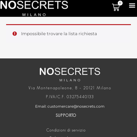
0
Impossibile trovare la lista richiesta
Via Montenapoleone, 8 – 20121 Milano
P.IVA/C.F. 03275440133
Email: customercare@nosecrets.com
SUPPORTO
Condizioni di servizio