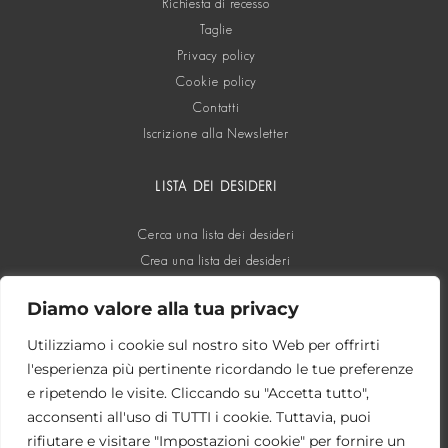
Richiesta di recesso
Taglie
Privacy policy
Cookie policy
Contatti
Iscrizione alla Newsletter
LISTA DEI DESIDERI
Cerca una lista dei desideri
Crea una lista dei desideri
Diamo valore alla tua privacy
SOCIAL
Utilizziamo i cookie sul nostro sito Web per offrirti
l'esperienza più pertinente ricordando le tue preferenze
e ripetendo le visite. Cliccando su "Accetta tutto",
acconsenti all'uso di TUTTI i cookie. Tuttavia, puoi
rifiutare e visitare "Impostazioni cookie" per fornire un