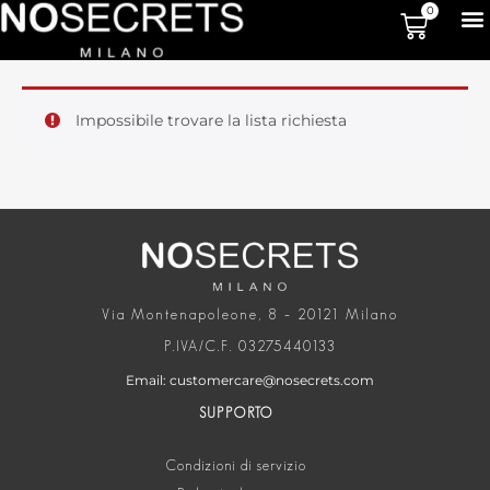
0
Impossibile trovare la lista richiesta
Via Montenapoleone, 8 – 20121 Milano
P.IVA/C.F. 03275440133
Email: customercare@nosecrets.com
SUPPORTO
Condizioni di servizio