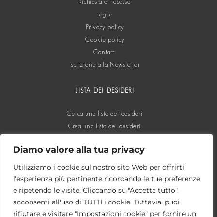
Richiesta di recesso
Taglie
Privacy policy
Cookie policy
Contatti
Iscrizione alla Newsletter
LISTA DEI DESIDERI
Cerca una lista dei desideri
Crea una lista dei desideri
Diamo valore alla tua privacy
SOCIAL
Utilizziamo i cookie sul nostro sito Web per offrirti
l'esperienza più pertinente ricordando le tue preferenze
e ripetendo le visite. Cliccando su "Accetta tutto",
acconsenti all'uso di TUTTI i cookie. Tuttavia, puoi
rifiutare e visitare "Impostazioni cookie" per fornire un