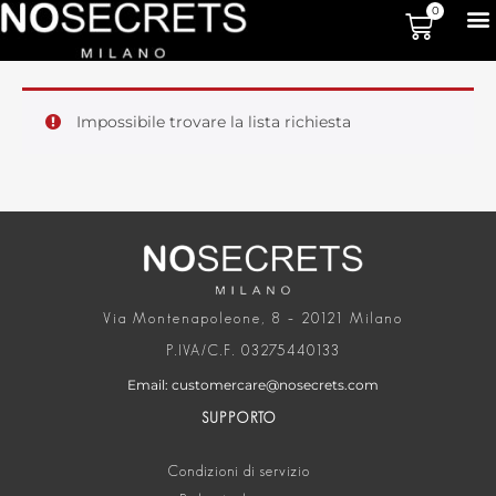
0
Impossibile trovare la lista richiesta
Via Montenapoleone, 8 – 20121 Milano
P.IVA/C.F. 03275440133
Email: customercare@nosecrets.com
SUPPORTO
Condizioni di servizio