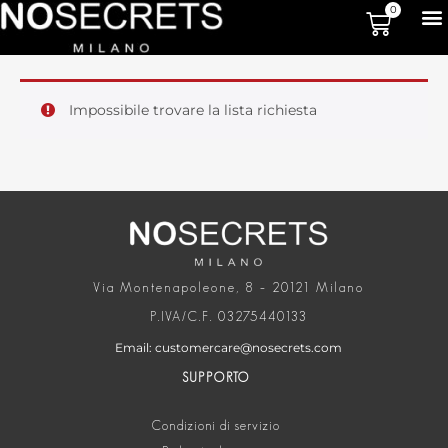
0
Impossibile trovare la lista richiesta
Via Montenapoleone, 8 – 20121 Milano
P.IVA/C.F. 03275440133
Email: customercare@nosecrets.com
SUPPORTO
Condizioni di servizio