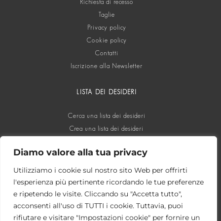
Richiesta di recesso
Taglie
Privacy policy
Cookie policy
Contatti
Iscrizione alla Newsletter
LISTA DEI DESIDERI
Cerca una lista dei desideri
Crea una lista dei desideri
Diamo valore alla tua privacy
SOCIAL
Utilizziamo i cookie sul nostro sito Web per offrirti
l'esperienza più pertinente ricordando le tue preferenze
e ripetendo le visite. Cliccando su "Accetta tutto",
acconsenti all'uso di TUTTI i cookie. Tuttavia, puoi
rifiutare e visitare "Impostazioni cookie" per fornire un