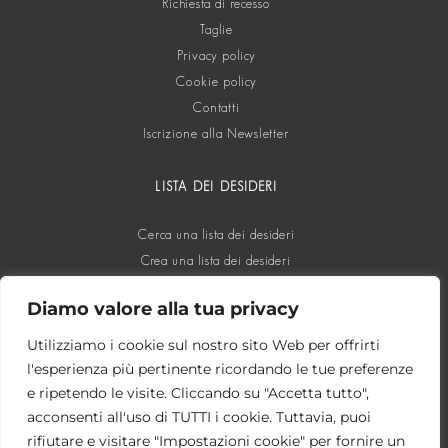
Richiesta di recesso
Taglie
Privacy policy
Cookie policy
Contatti
Iscrizione alla Newsletter
LISTA DEI DESIDERI
Cerca una lista dei desideri
Crea una lista dei desideri
Diamo valore alla tua privacy
SOCIAL
Utilizziamo i cookie sul nostro sito Web per offrirti
l'esperienza più pertinente ricordando le tue preferenze
e ripetendo le visite. Cliccando su "Accetta tutto",
acconsenti all'uso di TUTTI i cookie. Tuttavia, puoi
rifiutare e visitare "Impostazioni cookie" per fornire un