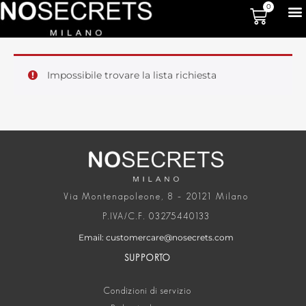
0
Impossibile trovare la lista richiesta
Via Montenapoleone, 8 – 20121 Milano
P.IVA/C.F. 03275440133
Email: customercare@nosecrets.com
SUPPORTO
Condizioni di servizio