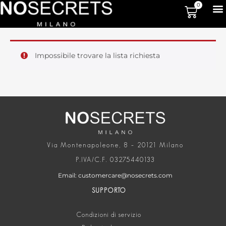
0
Impossibile trovare la lista richiesta
Via Montenapoleone, 8 – 20121 Milano
P.IVA/C.F. 03275440133
Email: customercare@nosecrets.com
SUPPORTO
Condizioni di servizio