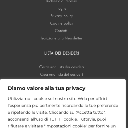
Richiesta di recesso
Taglie
Privacy policy
Cookie policy
Contatti
Iscrizione alla Newsletter
LISTA DEI DESIDERI
Cerca una lista dei desideri
Crea una lista dei desideri
Diamo valore alla tua privacy
SOCIAL
Utilizziamo i cookie sul nostro sito Web per offrirti
l'esperienza più pertinente ricordando le tue preferenze
e ripetendo le visite. Cliccando su "Accetta tutto",
acconsenti all'uso di TUTTI i cookie. Tuttavia, puoi
rifiutare e visitare "Impostazioni cookie" per fornire un