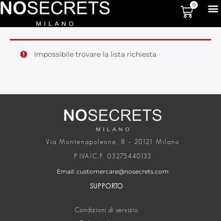
0
Impossibile trovare la lista richiesta
Via Montenapoleone, 8 – 20121 Milano
P.IVA/C.F. 03275440133
Email: customercare@nosecrets.com
SUPPORTO
Condizioni di servizio