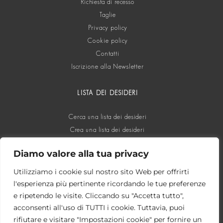
Richiesta di recesso
Taglie
Privacy policy
Cookie policy
Contatti
Iscrizione alla Newsletter
LISTA DEI DESIDERI
Cerca una lista dei desideri
Crea una lista dei desideri
Diamo valore alla tua privacy
SOCIAL
Utilizziamo i cookie sul nostro sito Web per offrirti
l'esperienza più pertinente ricordando le tue preferenze
e ripetendo le visite. Cliccando su "Accetta tutto",
acconsenti all'uso di TUTTI i cookie. Tuttavia, puoi
rifiutare e visitare "Impostazioni cookie" per fornire un