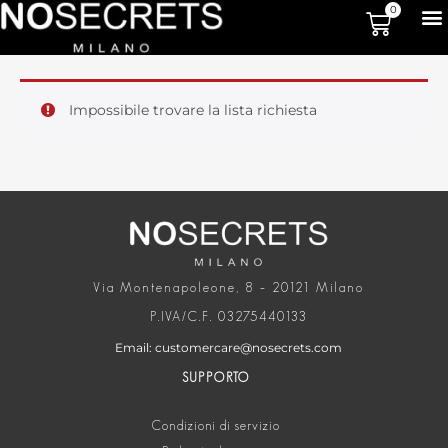
0
Impossibile trovare la lista richiesta
Via Montenapoleone, 8 – 20121 Milano
P.IVA/C.F. 03275440133
Email: customercare@nosecrets.com
SUPPORTO
Condizioni di servizio