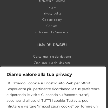
Richiesta di recesso
Taglie
Privacy policy
Cookie policy
Contatti
Iscrizione alla Newsletter
LISTA DEI DESIDERI
Cerca una lista dei desideri
Crea una lista dei desideri
Diamo valore alla tua privacy
SOCIAL
Utilizziamo i cookie sul nostro sito Web per offrirti
l'esperienza più pertinente ricordando le tue preferenze
e ripetendo le visite. Cliccando su "Accetta tutto",
acconsenti all'uso di TUTTI i cookie. Tuttavia, puoi
rifiutare e visitare "Impostazioni cookie" per fornire un