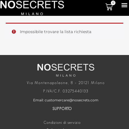
0
Impossibile trovare la lista richiesta
Via Montenapoleone, 8 – 20121 Milano
P.IVA/C.F. 03275440133
Email: customercare@nosecrets.com
SUPPORTO
Condizioni di servizio