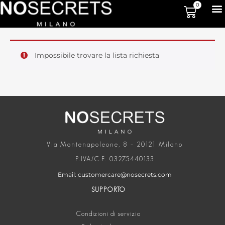
0
Impossibile trovare la lista richiesta
Via Montenapoleone, 8 – 20121 Milano
P.IVA/C.F. 03275440133
Email: customercare@nosecrets.com
SUPPORTO
Condizioni di servizio