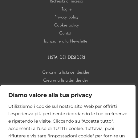
Richiesta di recesso
Taglie
Privacy policy
Cookie policy
Contatti
Iscrizione alla Newsletter
LISTA DEI DESIDERI
Cerca una lista dei desideri
Crea una lista dei desideri
Diamo valore alla tua privacy
SOCIAL
Utilizziamo i cookie sul nostro sito Web per offrirti
l'esperienza più pertinente ricordando le tue preferenze
e ripetendo le visite. Cliccando su "Accetta tutto",
acconsenti all'uso di TUTTI i cookie. Tuttavia, puoi
rifiutare e visitare "Impostazioni cookie" per fornire un