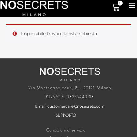
0
Impossibile trovare la lista richiesta
Via Montenapoleone, 8 – 20121 Milano
P.IVA/C.F. 03275440133
Email: customercare@nosecrets.com
SUPPORTO
Condizioni di servizio