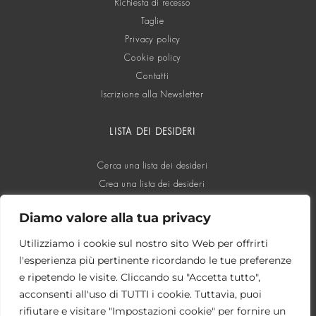
Richiesta di recesso
Taglie
Privacy policy
Cookie policy
Contatti
Iscrizione alla Newsletter
LISTA DEI DESIDERI
Cerca una lista dei desideri
Crea una lista dei desideri
Diamo valore alla tua privacy
SOCIAL
Utilizziamo i cookie sul nostro sito Web per offrirti
l'esperienza più pertinente ricordando le tue preferenze
e ripetendo le visite. Cliccando su "Accetta tutto",
acconsenti all'uso di TUTTI i cookie. Tuttavia, puoi
rifiutare e visitare "Impostazioni cookie" per fornire un