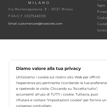
Taglie
Via Montenapoleone, 8 – 20121 Milano
Privacy
P.IVA/C.F. 03275440133
Cookie
Email: customercare@nosecrets.com
Contat
Iscrizi
Diamo valore alla tua privacy
Utilizziamo i cookie sul nostro sito Web per offrirti
l'esperienza più pertinente ricordando le tue preferenz
e ripetendo le visite. Cliccando su "Accetta tutto",
acconsenti all'uso di TUTTI i cookie. Tuttavia, puoi
rifiutare e visitare "Impostazioni cookie" per fornire un
consenso controllato