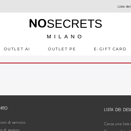
Liste dei
NO
SECRETS
MILANO
OUTLET AI
OUTLET PE
E-GIFT CARD
ORTO
LISTA DEI DES
oni di servizio
Cerca una lista 
ta di recesso