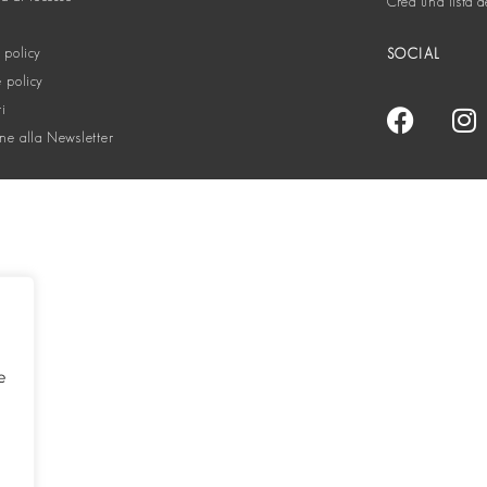
Crea una lista d
 policy
SOCIAL
 policy
ti
one alla Newsletter
e