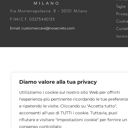
Taglie
Via Montenapoleone, 8 – 20121 Milano
Privacy
P.IVA/C.F. 03275440133
Cookie
Email: customercare@nosecrets.com
Contat
Iscrizi
Diamo valore alla tua privacy
Utilizziamo i cookie sul nostro sito Web per offrirti
l'esperienza più pertinente ricordando le tue preferenz
e ripetendo le visite. Cliccando su "Accetta tutto",
acconsenti all'uso di TUTTI i cookie. Tuttavia, puoi
rifiutare e visitare "Impostazioni cookie" per fornire un
consenso controllato