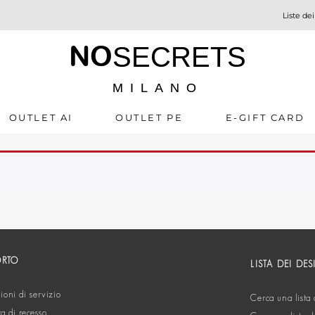
Liste dei
NO
SECRETS
MILANO
OUTLET AI
OUTLET PE
E-GIFT CARD
ORTO
LISTA DEI DES
oni di servizio
Cerca una lista 
ta di recesso