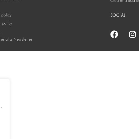
Crea una lista d
 policy
SOCIAL
 policy
ti
one alla Newsletter
e