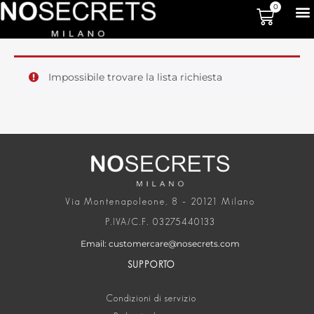
0
Impossibile trovare la lista richiesta
Via Montenapoleone, 8 – 20121 Milano
P.IVA/C.F. 03275440133
Email: customercare@nosecrets.com
SUPPORTO
Condizioni di servizio