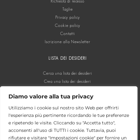
Richiesta di recesso
Taglie
Privacy policy
Cookie policy
Contatti
Iscrizione alla Newsletter
LISTA DEI DESIDERI
Cerca una lista dei desideri
Crea una lista dei desideri
Diamo valore alla tua privacy
SOCIAL
Utilizziamo i cookie sul nostro sito Web per offrirti
l'esperienza più pertinente ricordando le tue preferenze
e ripetendo le visite. Cliccando su "Accetta tutto",
acconsenti all'uso di TUTTI i cookie. Tuttavia, puoi
rifiutare e visitare "Impostazioni cookie" per fornire un