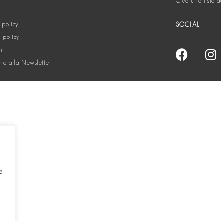
Crea una lista d
 policy
SOCIAL
 policy
ti
one alla Newsletter
e