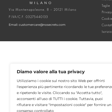
Taglie
Via Montenapoleone, 8 – 20121 Milano
Privacy
P.IVA/C.F. 03275440133
Cookie
Email: customercare@nosecrets.com
Contat
Iscrizi
Diamo valore alla tua privacy
Utilizziamo i cookie sul nostro sito Web per offrirti
l'esperienza più pertinente ricordando le tue preferenz
e ripetendo le visite. Cliccando su "Accetta tutto",
acconsenti all'uso di TUTTI i cookie. Tuttavia, puoi
rifiutare e visitare "Impostazioni cookie" per fornire un
consenso controllato