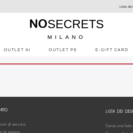
Liste dei
NO
SECRETS
MILANO
OUTLET AI
OUTLET PE
E-GIFT CARD
ORTO
LISTA DEI DES
oni di servizio
Cerca una lista 
ta di recesso