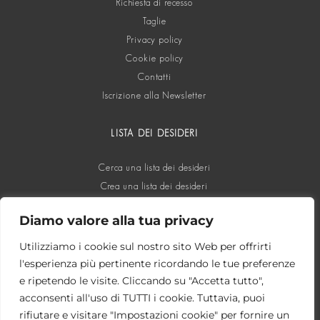
Richiesta di recesso
Taglie
Privacy policy
Cookie policy
Contatti
Iscrizione alla Newsletter
LISTA DEI DESIDERI
Cerca una lista dei desideri
Crea una lista dei desideri
Diamo valore alla tua privacy
SOCIAL
Utilizziamo i cookie sul nostro sito Web per offrirti
l'esperienza più pertinente ricordando le tue preferenze
e ripetendo le visite. Cliccando su "Accetta tutto",
acconsenti all'uso di TUTTI i cookie. Tuttavia, puoi
rifiutare e visitare "Impostazioni cookie" per fornire un