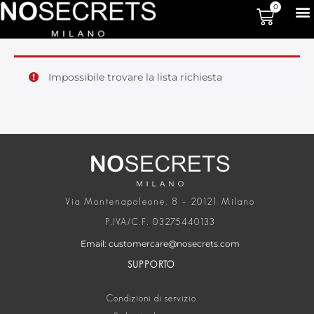
0
Impossibile trovare la lista richiesta
Via Montenapoleone, 8 – 20121 Milano
P.IVA/C.F. 03275440133
Email: customercare@nosecrets.com
SUPPORTO
Condizioni di servizio