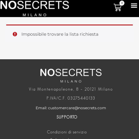
0
Impossibile trovare la lista richiesta
Via Montenapoleone, 8 – 20121 Milano
P.IVA/C.F. 03275440133
Email: customercare@nosecrets.com
SUPPORTO
Condizioni di servizio