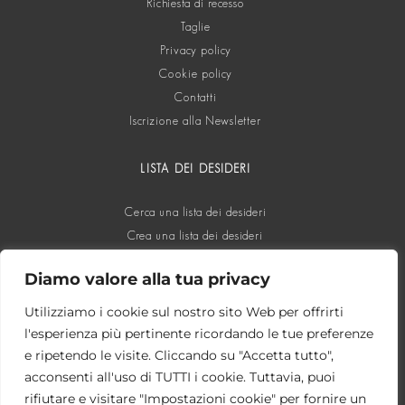
Richiesta di recesso
Taglie
Privacy policy
Cookie policy
Contatti
Iscrizione alla Newsletter
LISTA DEI DESIDERI
Cerca una lista dei desideri
Crea una lista dei desideri
Diamo valore alla tua privacy
SOCIAL
Utilizziamo i cookie sul nostro sito Web per offrirti
l'esperienza più pertinente ricordando le tue preferenze
e ripetendo le visite. Cliccando su "Accetta tutto",
acconsenti all'uso di TUTTI i cookie. Tuttavia, puoi
rifiutare e visitare "Impostazioni cookie" per fornire un