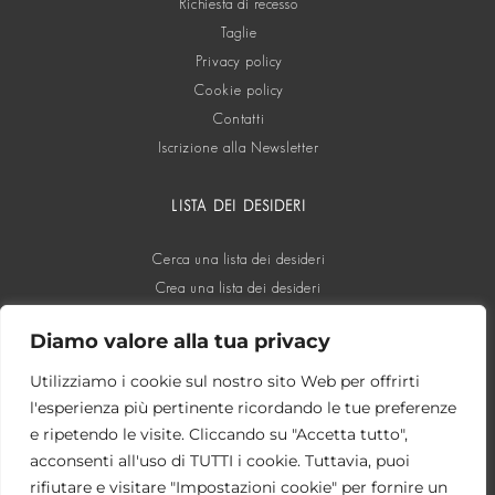
Richiesta di recesso
Taglie
Privacy policy
Cookie policy
Contatti
Iscrizione alla Newsletter
LISTA DEI DESIDERI
Cerca una lista dei desideri
Crea una lista dei desideri
Diamo valore alla tua privacy
SOCIAL
Utilizziamo i cookie sul nostro sito Web per offrirti
l'esperienza più pertinente ricordando le tue preferenze
e ripetendo le visite. Cliccando su "Accetta tutto",
acconsenti all'uso di TUTTI i cookie. Tuttavia, puoi
rifiutare e visitare "Impostazioni cookie" per fornire un