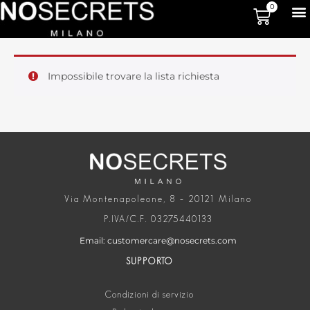
0
Impossibile trovare la lista richiesta
Via Montenapoleone, 8 – 20121 Milano
P.IVA/C.F. 03275440133
Email: customercare@nosecrets.com
SUPPORTO
Condizioni di servizio