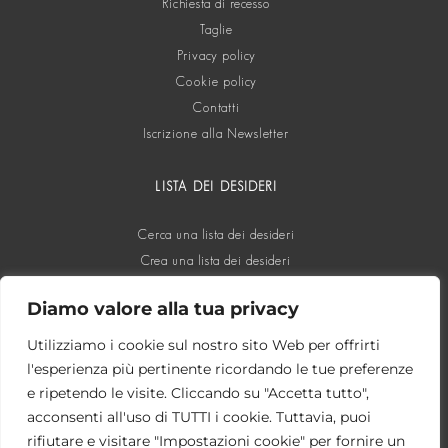
Richiesta di recesso
Taglie
Privacy policy
Cookie policy
Contatti
Iscrizione alla Newsletter
LISTA DEI DESIDERI
Cerca una lista dei desideri
Crea una lista dei desideri
Diamo valore alla tua privacy
SOCIAL
Utilizziamo i cookie sul nostro sito Web per offrirti
l'esperienza più pertinente ricordando le tue preferenze
e ripetendo le visite. Cliccando su "Accetta tutto",
acconsenti all'uso di TUTTI i cookie. Tuttavia, puoi
rifiutare e visitare "Impostazioni cookie" per fornire un