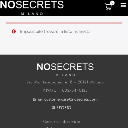
0
Impossibile trovare la lista richiesta
Via Montenapoleone, 8 – 20121 Milano
P.IVA/C.F. 03275440133
Email: customercare@nosecrets.com
SUPPORTO
Condizioni di servizio