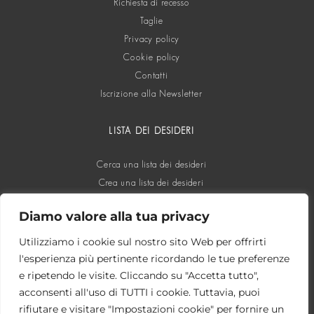
Richiesta di recesso
Taglie
Privacy policy
Cookie policy
Contatti
Iscrizione alla Newsletter
LISTA DEI DESIDERI
Cerca una lista dei desideri
Crea una lista dei desideri
Diamo valore alla tua privacy
SOCIAL
Utilizziamo i cookie sul nostro sito Web per offrirti
l'esperienza più pertinente ricordando le tue preferenze
e ripetendo le visite. Cliccando su "Accetta tutto",
acconsenti all'uso di TUTTI i cookie. Tuttavia, puoi
rifiutare e visitare "Impostazioni cookie" per fornire un