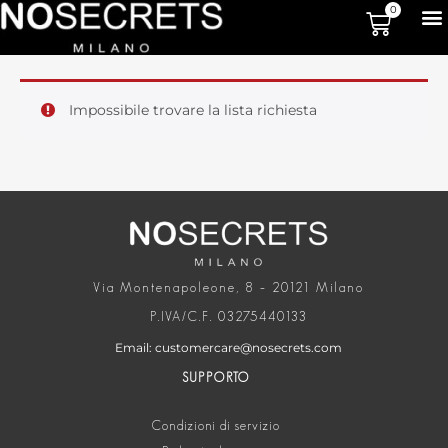
0
Impossibile trovare la lista richiesta
Via Montenapoleone, 8 – 20121 Milano
P.IVA/C.F. 03275440133
Email: customercare@nosecrets.com
SUPPORTO
Condizioni di servizio