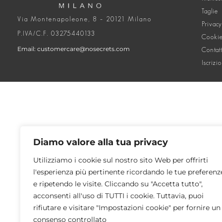
Taglie
Via Montenapoleone, 8 – 20121 Milano
Privacy
P.IVA/C.F. 03275440133
Cookie
Email: customercare@nosecrets.com
Contat
Iscrizi
Diamo valore alla tua privacy
Utilizziamo i cookie sul nostro sito Web per offrirti
l'esperienza più pertinente ricordando le tue preferenz
e ripetendo le visite. Cliccando su "Accetta tutto",
acconsenti all'uso di TUTTI i cookie. Tuttavia, puoi
rifiutare e visitare "Impostazioni cookie" per fornire un
consenso controllato