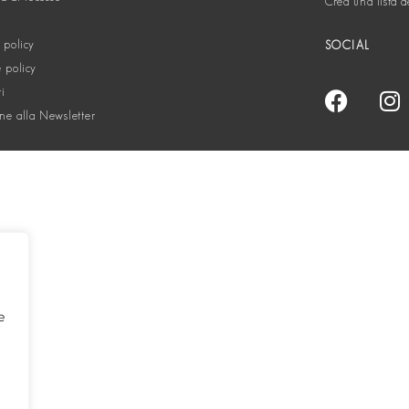
Crea una lista d
 policy
SOCIAL
 policy
ti
one alla Newsletter
e