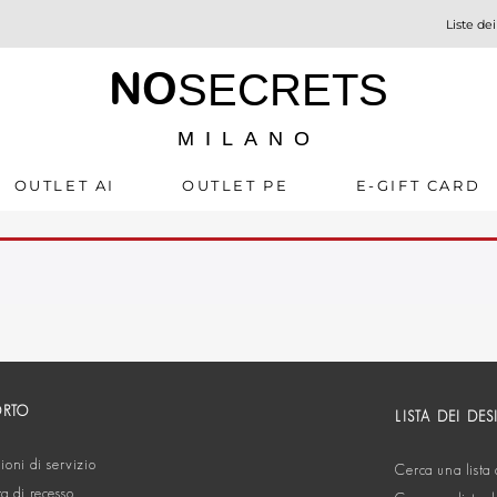
Liste dei
NO
SECRETS
MILANO
OUTLET AI
OUTLET PE
E-GIFT CARD
ORTO
LISTA DEI DES
oni di servizio
Cerca una lista 
ta di recesso