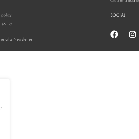
Crea una lista d
 policy
SOCIAL
 policy
ti
one alla Newsletter
e