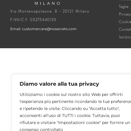
Taglie
Via Montenapoleone, 8 – 20121 Milano
Privacy
P.IVA/C.F. 03275440133
Cookie
Email: customercare@nosecrets.com
Contat
Iscrizi
Diamo valore alla tua privacy
Utilizziamo i cookie sul nostro sito Web per offrirti
l'esperienza più pertinente ricordando le tue preferenz
e ripetendo le visite. Cliccando su "Accetta tutto",
acconsenti all'uso di TUTTI i cookie. Tuttavia, puoi
rifiutare e visitare "Impostazioni cookie" per fornire un
consenso controllato