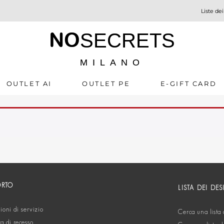
Liste dei
NO
SECRETS
MILANO
OUTLET AI
OUTLET PE
E-GIFT CARD
ORTO
LISTA DEI DES
oni di servizio
Cerca una lista 
ta di recesso