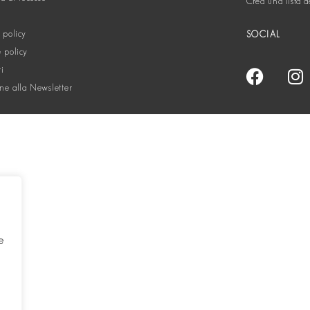
Crea una lista d
 policy
SOCIAL
 policy
ti
one alla Newsletter
e