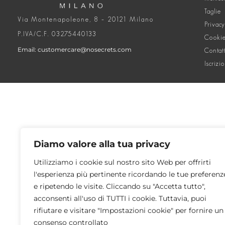
Taglie
Via Montenapoleone, 8 – 20121 Milano
Privacy
P.IVA/C.F. 03275440133
Cookie
Email: customercare@nosecrets.com
Contat
Iscrizi
Diamo valore alla tua privacy
Utilizziamo i cookie sul nostro sito Web per offrirti
l'esperienza più pertinente ricordando le tue preferenz
e ripetendo le visite. Cliccando su "Accetta tutto",
acconsenti all'uso di TUTTI i cookie. Tuttavia, puoi
rifiutare e visitare "Impostazioni cookie" per fornire un
consenso controllato