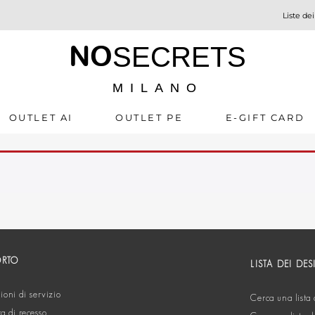
Liste dei
NO
SECRETS
MILANO
OUTLET AI
OUTLET PE
E-GIFT CARD
ORTO
LISTA DEI DES
oni di servizio
Cerca una lista 
ta di recesso