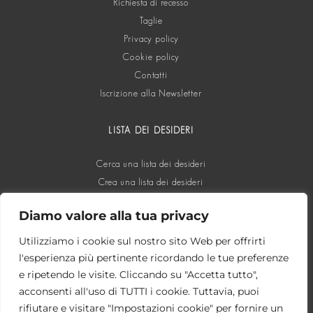
Richiesta di recesso
Taglie
Privacy policy
Cookie policy
Contatti
Iscrizione alla Newsletter
LISTA DEI DESIDERI
Cerca una lista dei desideri
Crea una lista dei desideri
Diamo valore alla tua privacy
SOCIAL
Utilizziamo i cookie sul nostro sito Web per offrirti
l'esperienza più pertinente ricordando le tue preferenze
e ripetendo le visite. Cliccando su "Accetta tutto",
acconsenti all'uso di TUTTI i cookie. Tuttavia, puoi
rifiutare e visitare "Impostazioni cookie" per fornire un