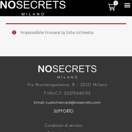
0
Impossibile trovare la lista richiesta
Via Montenapoleone, 8 – 20121 Milano
P.IVA/C.F. 03275440133
Email: customercare@nosecrets.com
SUPPORTO
Condizioni di servizio