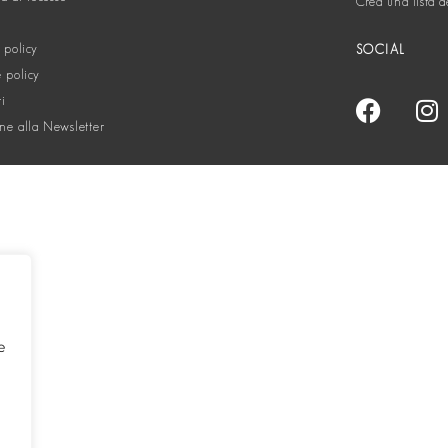
Crea una lista d
 policy
SOCIAL
 policy
ti
one alla Newsletter
e