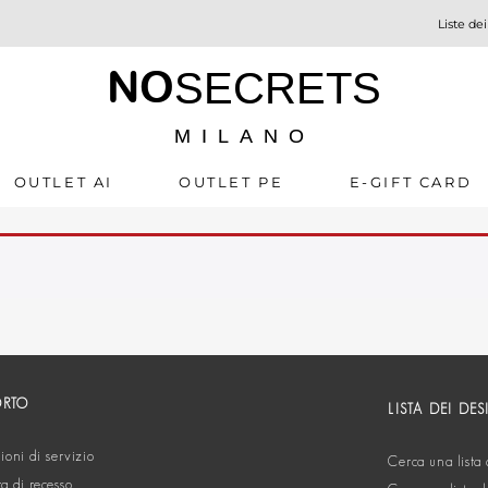
Liste dei
NO
SECRETS
MILANO
OUTLET AI
OUTLET PE
E-GIFT CARD
ORTO
LISTA DEI DES
oni di servizio
Cerca una lista 
ta di recesso