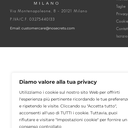
Taglie
Via Montenapoleone, 8 – 20121 Milano
Privacy
P.IVA/C.F. 03275440133
Cookie
Email: customercare@nosecrets.com
Contat
Iscrizi
Diamo valore alla tua privacy
Utilizziamo i cookie sul nostro sito Web per offrirti
l'esperienza più pertinente ricordando le tue preferenz
e ripetendo le visite. Cliccando su "Accetta tutto",
acconsenti all'uso di TUTTI i cookie. Tuttavia, puoi
rifiutare e visitare "Impostazioni cookie" per fornire un
consenso controllato