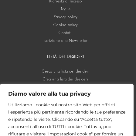
Richiesta di recesso
Taglie
Privacy policy
Cookie policy
Contatti
Iscrizione alla Newsletter
LISTA DEI DESIDERI
Cerca una lista dei desideri
Crea una lista dei desideri
Diamo valore alla tua privacy
SOCIAL
Utilizziamo i cookie sul nostro sito Web per offrirti
l'esperienza più pertinente ricordando le tue preferenze
e ripetendo le visite. Cliccando su "Accetta tutto",
acconsenti all'uso di TUTTI i cookie. Tuttavia, puoi
rifiutare e visitare "Impostazioni cookie" per fornire un