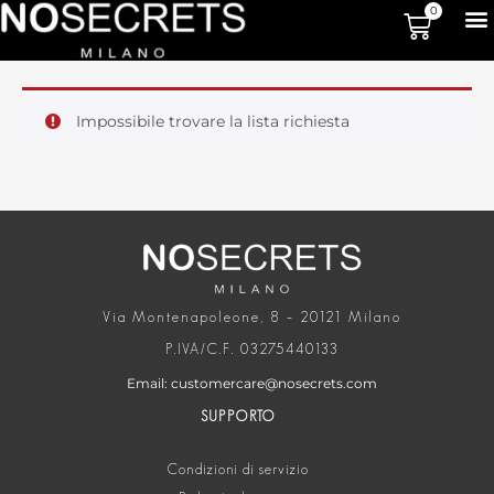
0
Impossibile trovare la lista richiesta
Via Montenapoleone, 8 – 20121 Milano
P.IVA/C.F. 03275440133
Email: customercare@nosecrets.com
SUPPORTO
Condizioni di servizio