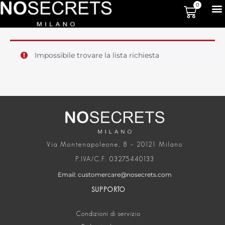
0
Impossibile trovare la lista richiesta
Via Montenapoleone, 8 – 20121 Milano
P.IVA/C.F. 03275440133
Email: customercare@nosecrets.com
SUPPORTO
Condizioni di servizio