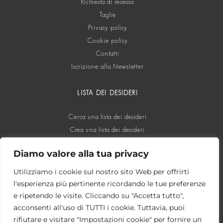
Richiesta di recesso
Taglie
Privacy policy
Cookie policy
Contatti
Iscrizione alla Newsletter
LISTA DEI DESIDERI
Cerca una lista dei desideri
Crea una lista dei desideri
Diamo valore alla tua privacy
SOCIAL
Utilizziamo i cookie sul nostro sito Web per offrirti
l'esperienza più pertinente ricordando le tue preferenze
e ripetendo le visite. Cliccando su "Accetta tutto",
acconsenti all'uso di TUTTI i cookie. Tuttavia, puoi
rifiutare e visitare "Impostazioni cookie" per fornire un