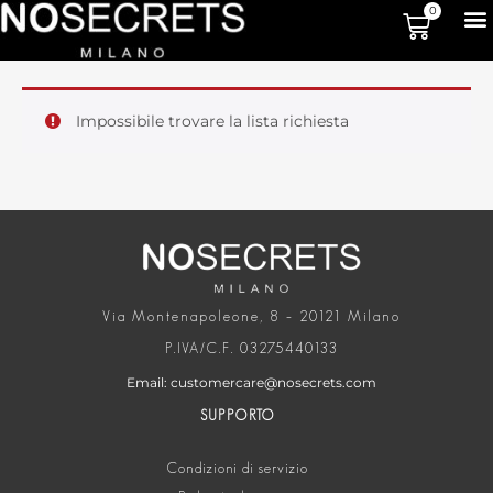
0
Impossibile trovare la lista richiesta
Via Montenapoleone, 8 – 20121 Milano
P.IVA/C.F. 03275440133
Email: customercare@nosecrets.com
SUPPORTO
Condizioni di servizio