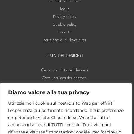
Richiesta di recesso
Taglie
Privacy policy
Cookie policy
Contatti
Iscrizione alla Newsletter
LISTA DEI DESIDERI
Cerca una lista dei desideri
Crea una lista dei desideri
Diamo valore alla tua privacy
SOCIAL
Utilizziamo i cookie sul nostro sito Web per offrirti
l'esperienza più pertinente ricordando le tue preferenze
e ripetendo le visite. Cliccando su "Accetta tutto",
acconsenti all'uso di TUTTI i cookie. Tuttavia, puoi
rifiutare e visitare "Impostazioni cookie" per fornire un