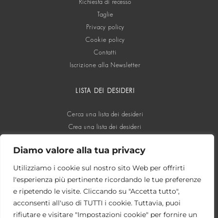
Richiesta di recesso
Taglie
Privacy policy
Cookie policy
Contatti
Iscrizione alla Newsletter
LISTA DEI DESIDERI
Cerca una lista dei desideri
Crea una lista dei desideri
Diamo valore alla tua privacy
SOCIAL
Utilizziamo i cookie sul nostro sito Web per offrirti
l'esperienza più pertinente ricordando le tue preferenze
e ripetendo le visite. Cliccando su "Accetta tutto",
acconsenti all'uso di TUTTI i cookie. Tuttavia, puoi
rifiutare e visitare "Impostazioni cookie" per fornire un