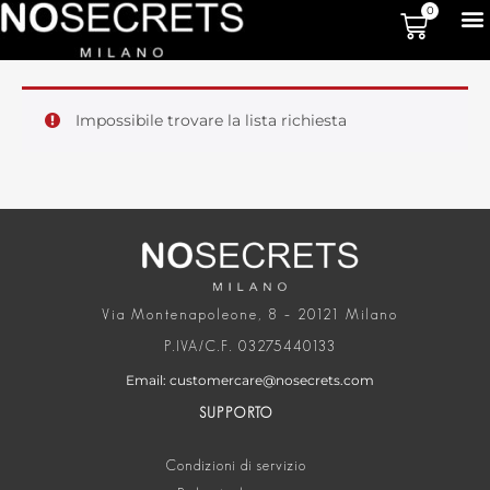
0
Impossibile trovare la lista richiesta
Via Montenapoleone, 8 – 20121 Milano
P.IVA/C.F. 03275440133
Email: customercare@nosecrets.com
SUPPORTO
Condizioni di servizio