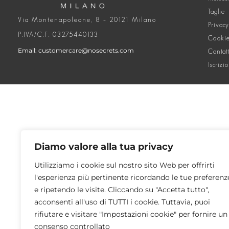
Taglie
Via Montenapoleone, 8 – 20121 Milano
Privacy
P.IVA/C.F. 03275440133
Cookie
Email: customercare@nosecrets.com
Contat
Iscrizi
Diamo valore alla tua privacy
Utilizziamo i cookie sul nostro sito Web per offrirti
l'esperienza più pertinente ricordando le tue preferenz
e ripetendo le visite. Cliccando su "Accetta tutto",
acconsenti all'uso di TUTTI i cookie. Tuttavia, puoi
rifiutare e visitare "Impostazioni cookie" per fornire un
consenso controllato