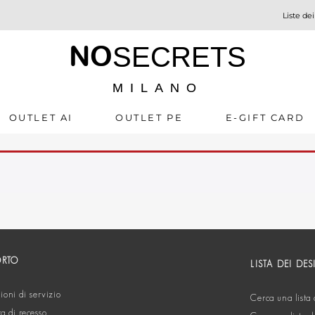
Liste dei
NO
SECRETS
MILANO
OUTLET AI
OUTLET PE
E-GIFT CARD
ORTO
LISTA DEI DES
oni di servizio
Cerca una lista 
ta di recesso