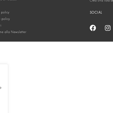
Crea una lista d
 policy
SOCIAL
 policy
ti
one alla Newsletter
e