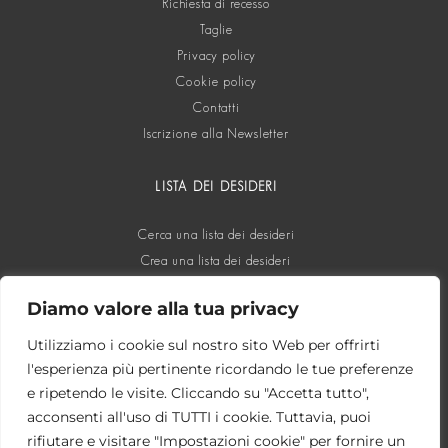
Richiesta di recesso
Taglie
Privacy policy
Cookie policy
Contatti
Iscrizione alla Newsletter
LISTA DEI DESIDERI
Cerca una lista dei desideri
Crea una lista dei desideri
Diamo valore alla tua privacy
SOCIAL
Utilizziamo i cookie sul nostro sito Web per offrirti
l'esperienza più pertinente ricordando le tue preferenze
e ripetendo le visite. Cliccando su "Accetta tutto",
acconsenti all'uso di TUTTI i cookie. Tuttavia, puoi
rifiutare e visitare "Impostazioni cookie" per fornire un