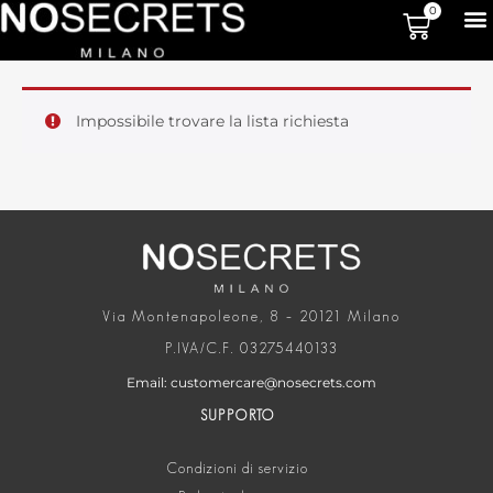
0
Impossibile trovare la lista richiesta
Via Montenapoleone, 8 – 20121 Milano
P.IVA/C.F. 03275440133
Email: customercare@nosecrets.com
SUPPORTO
Condizioni di servizio