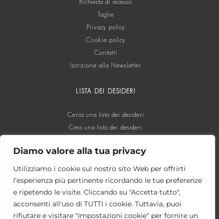
Richiesta di recesso
Taglie
Privacy policy
Cookie policy
Contatti
Iscrizione alla Newsletter
LISTA DEI DESIDERI
Cerca una lista dei desideri
Crea una lista dei desideri
Diamo valore alla tua privacy
SOCIAL
Utilizziamo i cookie sul nostro sito Web per offrirti
l'esperienza più pertinente ricordando le tue preferenze
e ripetendo le visite. Cliccando su "Accetta tutto",
acconsenti all'uso di TUTTI i cookie. Tuttavia, puoi
rifiutare e visitare "Impostazioni cookie" per fornire un