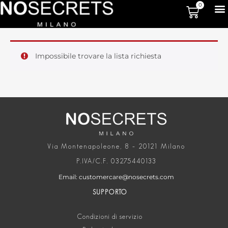
0
Impossibile trovare la lista richiesta
Via Montenapoleone, 8 – 20121 Milano
P.IVA/C.F. 03275440133
Email: customercare@nosecrets.com
SUPPORTO
Condizioni di servizio