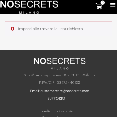
0
Impossibile trovare la lista richiesta
Via Montenapoleone, 8 – 20121 Milano
P.IVA/C.F. 03275440133
Email: customercare@nosecrets.com
SUPPORTO
Condizioni di servizio