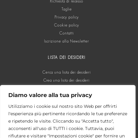
Richiesta di recesso
Taglie
Privacy policy
Cookie policy
Contatti
Iscrizione alla Newsletter
LISTA DEI DESIDERI
Cerca una lista dei desideri
Crea una lista dei desideri
Diamo valore alla tua privacy
SOCIAL
Utilizziamo i cookie sul nostro sito Web per offrirti
l'esperienza più pertinente ricordando le tue preferenze
e ripetendo le visite. Cliccando su "Accetta tutto",
acconsenti all'uso di TUTTI i cookie. Tuttavia, puoi
rifiutare e visitare "Impostazioni cookie" per fornire un