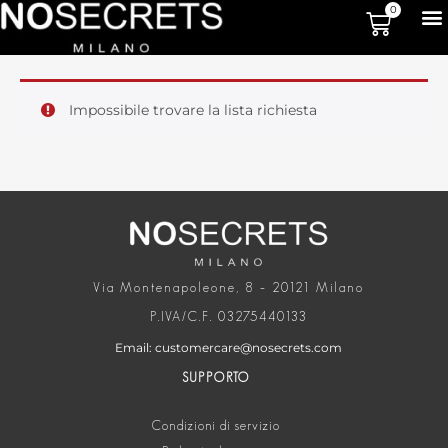
0
Impossibile trovare la lista richiesta
Via Montenapoleone, 8 – 20121 Milano
P.IVA/C.F. 03275440133
Email: customercare@nosecrets.com
SUPPORTO
Condizioni di servizio