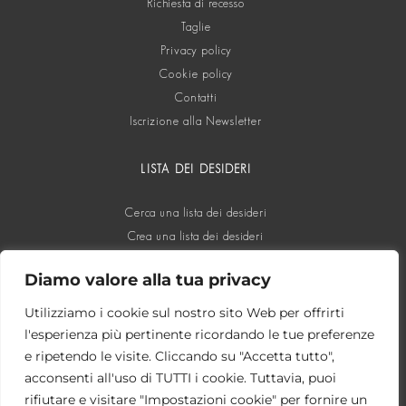
Richiesta di recesso
Taglie
Privacy policy
Cookie policy
Contatti
Iscrizione alla Newsletter
LISTA DEI DESIDERI
Cerca una lista dei desideri
Crea una lista dei desideri
Diamo valore alla tua privacy
SOCIAL
Utilizziamo i cookie sul nostro sito Web per offrirti
l'esperienza più pertinente ricordando le tue preferenze
e ripetendo le visite. Cliccando su "Accetta tutto",
acconsenti all'uso di TUTTI i cookie. Tuttavia, puoi
rifiutare e visitare "Impostazioni cookie" per fornire un