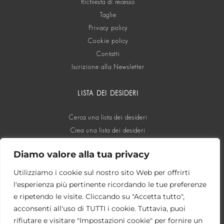
Richiesta di recesso
Taglie
Privacy policy
Cookie policy
Contatti
Iscrizione alla Newsletter
LISTA DEI DESIDERI
Cerca una lista dei desideri
Crea una lista dei desideri
Diamo valore alla tua privacy
SOCIAL
Utilizziamo i cookie sul nostro sito Web per offrirti
l'esperienza più pertinente ricordando le tue preferenze
e ripetendo le visite. Cliccando su "Accetta tutto",
acconsenti all'uso di TUTTI i cookie. Tuttavia, puoi
rifiutare e visitare "Impostazioni cookie" per fornire un