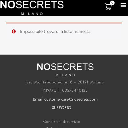
0
Impossibile trovare la lista richiesta
Via Montenapoleone, 8 – 20121 Milano
P.IVA/C.F. 03275440133
Email: customercare@nosecrets.com
SUPPORTO
Condizioni di servizio