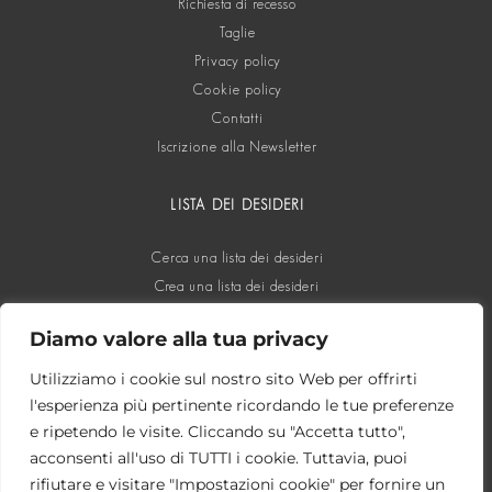
Richiesta di recesso
Taglie
Privacy policy
Cookie policy
Contatti
Iscrizione alla Newsletter
LISTA DEI DESIDERI
Cerca una lista dei desideri
Crea una lista dei desideri
Diamo valore alla tua privacy
SOCIAL
Utilizziamo i cookie sul nostro sito Web per offrirti
l'esperienza più pertinente ricordando le tue preferenze
e ripetendo le visite. Cliccando su "Accetta tutto",
acconsenti all'uso di TUTTI i cookie. Tuttavia, puoi
rifiutare e visitare "Impostazioni cookie" per fornire un