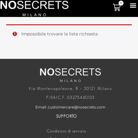
0
Impossibile trovare la lista richiesta
Via Montenapoleone, 8 – 20121 Milano
P.IVA/C.F. 03275440133
Email: customercare@nosecrets.com
SUPPORTO
Condizioni di servizio