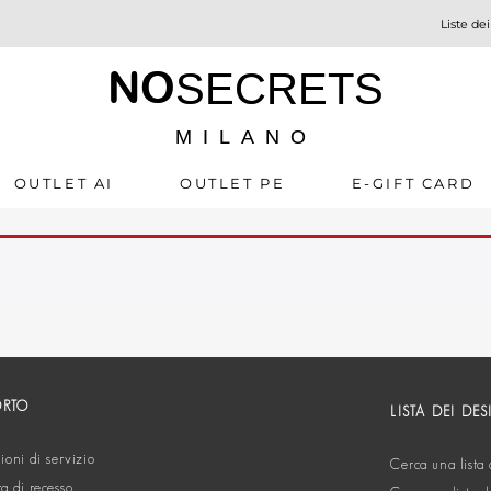
Liste dei
NO
SECRETS
MILANO
OUTLET AI
OUTLET PE
E-GIFT CARD
ORTO
LISTA DEI DES
oni di servizio
Cerca una lista 
ta di recesso