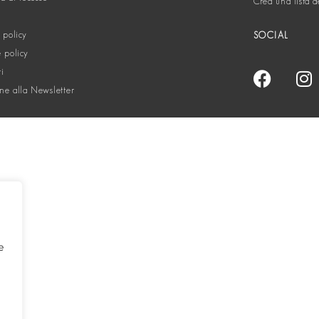
Crea una lista d
 policy
SOCIAL
 policy
ti
one alla Newsletter
e