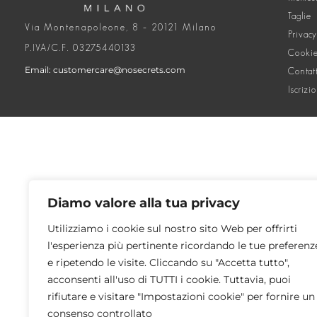
Taglie
Via Montenapoleone, 8 – 20121 Milano
Privacy
P.IVA/C.F. 03275440133
Cookie
Email: customercare@nosecrets.com
Contat
Iscrizi
Diamo valore alla tua privacy
Utilizziamo i cookie sul nostro sito Web per offrirti
l'esperienza più pertinente ricordando le tue preferenz
e ripetendo le visite. Cliccando su "Accetta tutto",
acconsenti all'uso di TUTTI i cookie. Tuttavia, puoi
rifiutare e visitare "Impostazioni cookie" per fornire un
consenso controllato