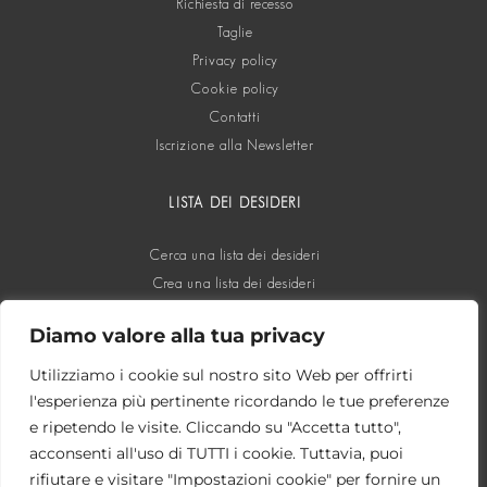
Richiesta di recesso
Taglie
Privacy policy
Cookie policy
Contatti
Iscrizione alla Newsletter
LISTA DEI DESIDERI
Cerca una lista dei desideri
Crea una lista dei desideri
Diamo valore alla tua privacy
SOCIAL
Utilizziamo i cookie sul nostro sito Web per offrirti
l'esperienza più pertinente ricordando le tue preferenze
e ripetendo le visite. Cliccando su "Accetta tutto",
acconsenti all'uso di TUTTI i cookie. Tuttavia, puoi
rifiutare e visitare "Impostazioni cookie" per fornire un