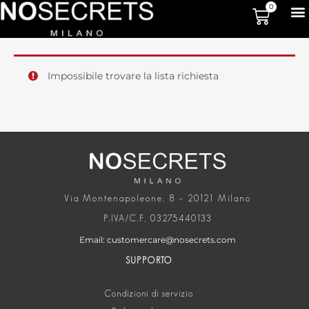
0
Impossibile trovare la lista richiesta
Via Montenapoleone, 8 – 20121 Milano
P.IVA/C.F. 03275440133
Email: customercare@nosecrets.com
SUPPORTO
Condizioni di servizio