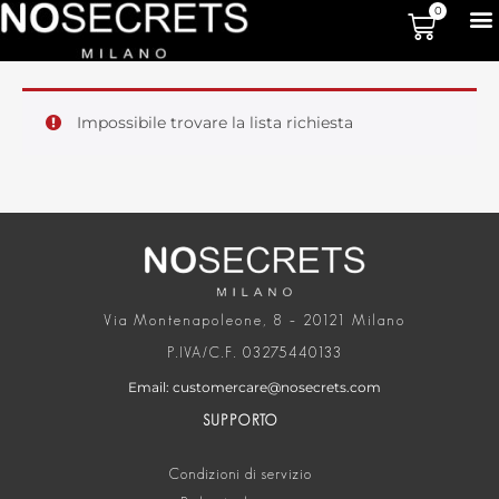
0
Impossibile trovare la lista richiesta
Via Montenapoleone, 8 – 20121 Milano
P.IVA/C.F. 03275440133
Email: customercare@nosecrets.com
SUPPORTO
Condizioni di servizio