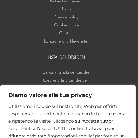
Richiesta di recesso
Taglie
Privacy policy
Cookie policy
Contatti
Iscrizione alla Newsletter
LISTA DEI DESIDERI
Cerca una lista dei desideri
Crea una lista dei desideri
Diamo valore alla tua privacy
SOCIAL
Utilizziamo i cookie sul nostro sito Web per offrirti
l'esperienza più pertinente ricordando le tue preferenze
e ripetendo le visite. Cliccando su "Accetta tutto",
acconsenti all'uso di TUTTI i cookie. Tuttavia, puoi
rifiutare e visitare "Impostazioni cookie" per fornire un