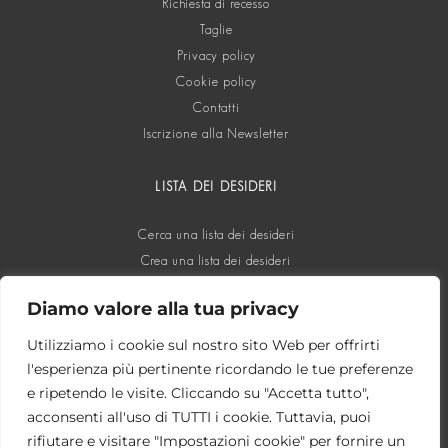
Richiesta di recesso
Taglie
Privacy policy
Cookie policy
Contatti
Iscrizione alla Newsletter
LISTA DEI DESIDERI
Cerca una lista dei desideri
Crea una lista dei desideri
Diamo valore alla tua privacy
SOCIAL
Utilizziamo i cookie sul nostro sito Web per offrirti
l'esperienza più pertinente ricordando le tue preferenze
e ripetendo le visite. Cliccando su "Accetta tutto",
acconsenti all'uso di TUTTI i cookie. Tuttavia, puoi
rifiutare e visitare "Impostazioni cookie" per fornire un