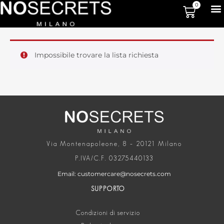
0
Impossibile trovare la lista richiesta
Via Montenapoleone, 8 – 20121 Milano
P.IVA/C.F. 03275440133
Email: customercare@nosecrets.com
SUPPORTO
Condizioni di servizio