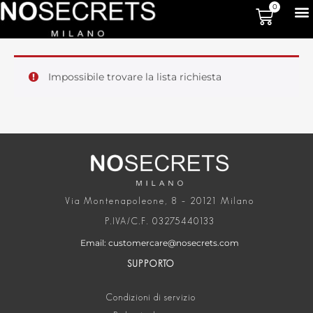
0
Impossibile trovare la lista richiesta
Via Montenapoleone, 8 – 20121 Milano
P.IVA/C.F. 03275440133
Email: customercare@nosecrets.com
SUPPORTO
Condizioni di servizio