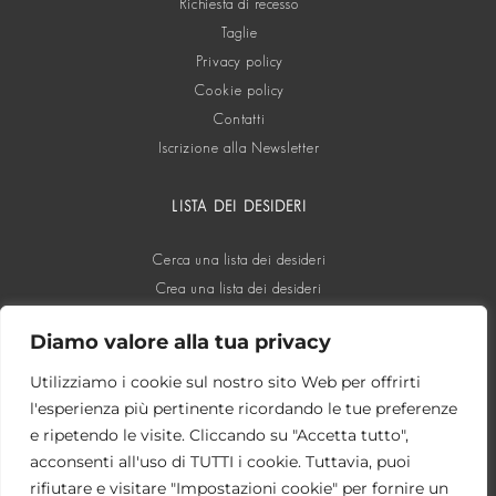
Richiesta di recesso
Taglie
Privacy policy
Cookie policy
Contatti
Iscrizione alla Newsletter
LISTA DEI DESIDERI
Cerca una lista dei desideri
Crea una lista dei desideri
Diamo valore alla tua privacy
SOCIAL
Utilizziamo i cookie sul nostro sito Web per offrirti
l'esperienza più pertinente ricordando le tue preferenze
e ripetendo le visite. Cliccando su "Accetta tutto",
acconsenti all'uso di TUTTI i cookie. Tuttavia, puoi
rifiutare e visitare "Impostazioni cookie" per fornire un