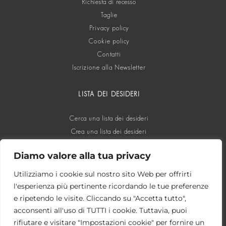
Richiesta di recesso
Taglie
Privacy policy
Cookie policy
Contatti
Iscrizione alla Newsletter
LISTA DEI DESIDERI
Cerca una lista dei desideri
Crea una lista dei desideri
Diamo valore alla tua privacy
SOCIAL
Utilizziamo i cookie sul nostro sito Web per offrirti
l'esperienza più pertinente ricordando le tue preferenze
e ripetendo le visite. Cliccando su "Accetta tutto",
acconsenti all'uso di TUTTI i cookie. Tuttavia, puoi
rifiutare e visitare "Impostazioni cookie" per fornire un