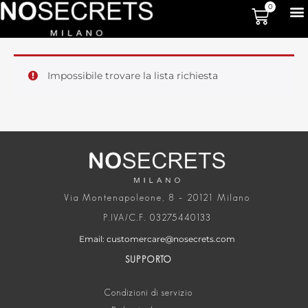
0
Impossibile trovare la lista richiesta
Via Montenapoleone, 8 – 20121 Milano
P.IVA/C.F. 03275440133
Email: customercare@nosecrets.com
SUPPORTO
Condizioni di servizio