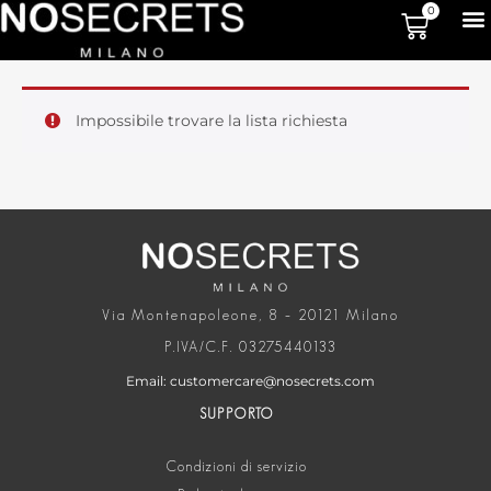
0
Impossibile trovare la lista richiesta
Via Montenapoleone, 8 – 20121 Milano
P.IVA/C.F. 03275440133
Email: customercare@nosecrets.com
SUPPORTO
Condizioni di servizio