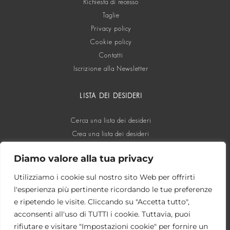
Richiesta di recesso
Taglie
Privacy policy
Cookie policy
Contatti
Iscrizione alla Newsletter
LISTA DEI DESIDERI
Cerca una lista dei desideri
Crea una lista dei desideri
Diamo valore alla tua privacy
SOCIAL
Utilizziamo i cookie sul nostro sito Web per offrirti
l'esperienza più pertinente ricordando le tue preferenze
e ripetendo le visite. Cliccando su "Accetta tutto",
acconsenti all'uso di TUTTI i cookie. Tuttavia, puoi
rifiutare e visitare "Impostazioni cookie" per fornire un