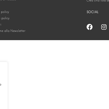
Crea una lista d
 policy
SOCIAL
 policy
ti
one alla Newsletter
e