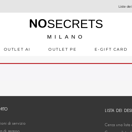
Liste dei
NO
SECRETS
MILANO
OUTLET AI
OUTLET PE
E-GIFT CARD
ORTO
LISTA DEI DES
oni di servizio
Cerca una lista 
ta di recesso