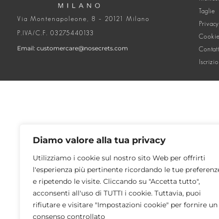
Taglie
Via Montenapoleone, 8 – 20121 Milano
Privacy
P.IVA/C.F. 03275440133
Cookie
Email: customercare@nosecrets.com
Contat
Iscrizi
Diamo valore alla tua privacy
Utilizziamo i cookie sul nostro sito Web per offrirti
l'esperienza più pertinente ricordando le tue preferenz
e ripetendo le visite. Cliccando su "Accetta tutto",
acconsenti all'uso di TUTTI i cookie. Tuttavia, puoi
rifiutare e visitare "Impostazioni cookie" per fornire un
consenso controllato