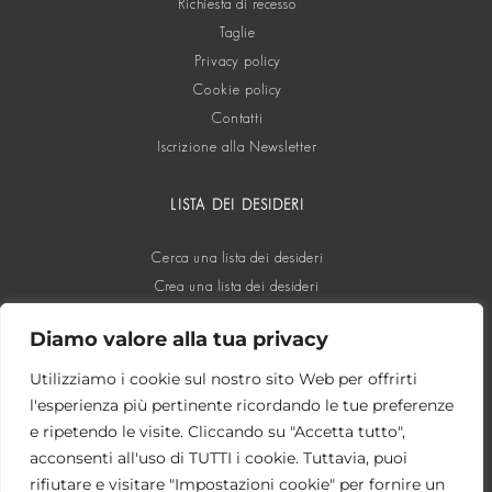
Richiesta di recesso
Taglie
Privacy policy
Cookie policy
Contatti
Iscrizione alla Newsletter
LISTA DEI DESIDERI
Cerca una lista dei desideri
Crea una lista dei desideri
Diamo valore alla tua privacy
SOCIAL
Utilizziamo i cookie sul nostro sito Web per offrirti
l'esperienza più pertinente ricordando le tue preferenze
e ripetendo le visite. Cliccando su "Accetta tutto",
acconsenti all'uso di TUTTI i cookie. Tuttavia, puoi
rifiutare e visitare "Impostazioni cookie" per fornire un