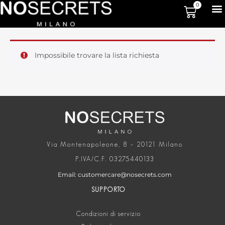
0
Impossibile trovare la lista richiesta
Via Montenapoleone, 8 – 20121 Milano
P.IVA/C.F. 03275440133
Email: customercare@nosecrets.com
SUPPORTO
Condizioni di servizio