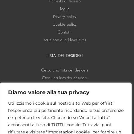
Richiesta di recesso
Taglie
Privacy policy
Cookie policy
Contatti
Iscrizione alla Newsletter
LISTA DEI DESIDERI
Cerca una lista dei desideri
Crea una lista dei desideri
Diamo valore alla tua privacy
SOCIAL
Utilizziamo i cookie sul nostro sito Web per offrirti
l'esperienza più pertinente ricordando le tue preferenze
e ripetendo le visite. Cliccando su "Accetta tutto",
acconsenti all'uso di TUTTI i cookie. Tuttavia, puoi
rifiutare e visitare "Impostazioni cookie" per fornire un