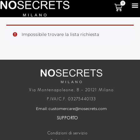
0
Impossibile trovare la lista richiesta
Via Montenapoleone, 8 – 20121 Milano
P.IVA/C.F. 03275440133
Email: customercare@nosecrets.com
SUPPORTO
Condizioni di servizio