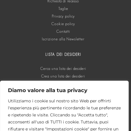
Richiesta di recesso
Taglie
Privacy policy
Cookie policy
Contatti
Iscrizione alla Newsletter
LISTA DEI DESIDERI
Cerca una lista dei desideri
Crea una lista dei desideri
Diamo valore alla tua privacy
SOCIAL
Utilizziamo i cookie sul nostro sito Web per offrirti
l'esperienza più pertinente ricordando le tue preferenze
e ripetendo le visite. Cliccando su "Accetta tutto",
acconsenti all'uso di TUTTI i cookie. Tuttavia, puoi
rifiutare e visitare "Impostazioni cookie" per fornire un