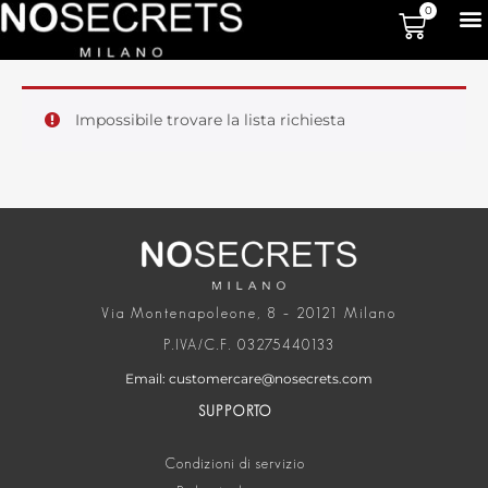
0
Impossibile trovare la lista richiesta
Via Montenapoleone, 8 – 20121 Milano
P.IVA/C.F. 03275440133
Email: customercare@nosecrets.com
SUPPORTO
Condizioni di servizio